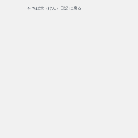
← ちば犬（けん）日記 に戻る