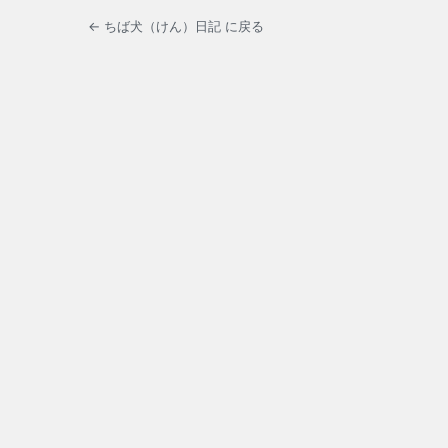
← ちば犬（けん）日記 に戻る