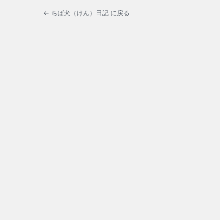
← ちば犬（けん）日記 に戻る