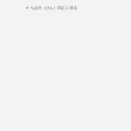
← ちば犬（けん）日記 に戻る